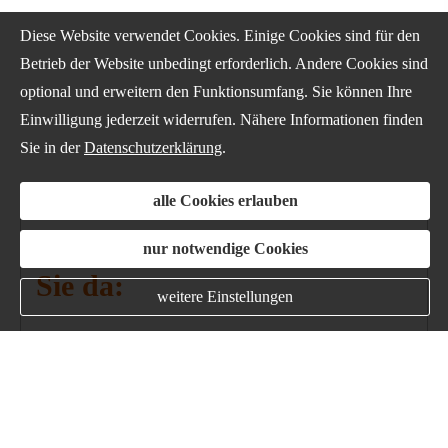
Diese Website verwendet Cookies. Einige Cookies sind für den
Betrieb der Website unbedingt erforderlich. Andere Cookies sind
optional und erweitern den Funktionsumfang. Sie können Ihre
Einwilligung jederzeit widerrufen. Nähere Informationen finden
Sie in der
Datenschutzerklärung
.
alle Cookies erlauben
Ich bin gerne persönlich für
nur notwendige Cookies
Sie da:
weitere Einstellungen
ZOVEMA Ver­sicherungs­makler GmbH
Geschäftsführer Jörg Wanke
Fischerstr. 23